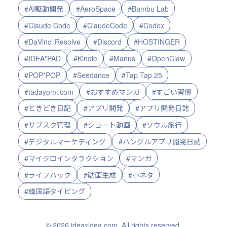
#AI駆動開発
#AeroSpace
#Bambu Lab
#Claude Code
#ClaudeCode
#Codex
#DaVinci Resolve
#Discord
#HOSTINGER
#IDEA*PAD
#Kindle
#Manus
#OpenClaw
#POP*POP
#Seedance
#Tap Tap 25
#tadayomi.com
#おすすめマンガ
#すごい習慣
#ときどき日記
#アプリ開発
#アプリ開発日誌
#サブスク管理
#ショート動画
#ソウル旅行
#デジタルマーケティング
#ハングルアプリ開発日誌
#マイクロインタラクション
#マンガ
#ライフハック
#動画生成
#小ネタ
#韓国語タイピング
© 2026 ideaxidea.com. All rights reserved.