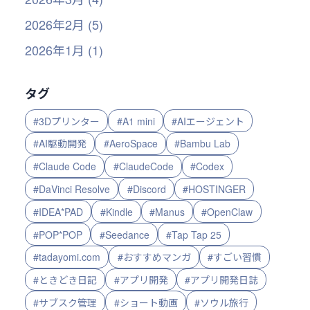
2026年2月 (5)
2026年1月 (1)
タグ
#3Dプリンター
#A1 mini
#AIエージェント
#AI駆動開発
#AeroSpace
#Bambu Lab
#Claude Code
#ClaudeCode
#Codex
#DaVinci Resolve
#Discord
#HOSTINGER
#IDEA*PAD
#Kindle
#Manus
#OpenClaw
#POP*POP
#Seedance
#Tap Tap 25
#tadayomi.com
#おすすめマンガ
#すごい習慣
#ときどき日記
#アプリ開発
#アプリ開発日誌
#サブスク管理
#ショート動画
#ソウル旅行