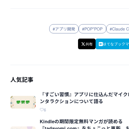
#アプリ開発
#POP*POP
#Claude 
共有
はてなブックマ
人気記事
『すごい習慣』アプリに仕込んだマイク
ンタラクションについて語る
6
Kindleの期間限定無料マンガが読める
『tadayomi.com』をちょこっと更新、