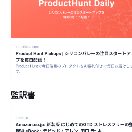
ideaxidea.com
Product Hunt Pickups | シリコンバレーの注目スタート
プを毎日配信！
Product Huntで今日注目のプロダクトをAI要約付きで毎日お届けし
す。
監訳書
amzn.to
Amazon.co.jp: 新装版 はじめてのGTD ストレスフリーの
理術 eBook : デビッド・アレン, 田口 元: 本