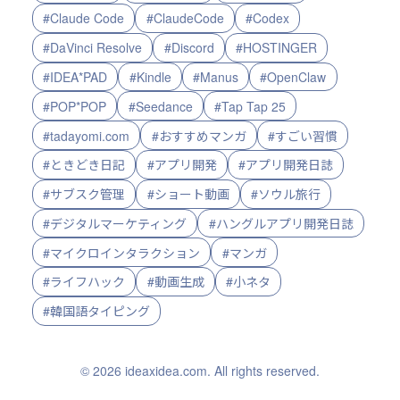
#Claude Code
#ClaudeCode
#Codex
#DaVinci Resolve
#Discord
#HOSTINGER
#IDEA*PAD
#Kindle
#Manus
#OpenClaw
#POP*POP
#Seedance
#Tap Tap 25
#tadayomi.com
#おすすめマンガ
#すごい習慣
#ときどき日記
#アプリ開発
#アプリ開発日誌
#サブスク管理
#ショート動画
#ソウル旅行
#デジタルマーケティング
#ハングルアプリ開発日誌
#マイクロインタラクション
#マンガ
#ライフハック
#動画生成
#小ネタ
#韓国語タイピング
© 2026 ideaxidea.com. All rights reserved.