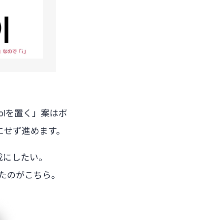
rolを置く」案はボ
にせず進めます。
構成にしたい。
がったのがこちら。