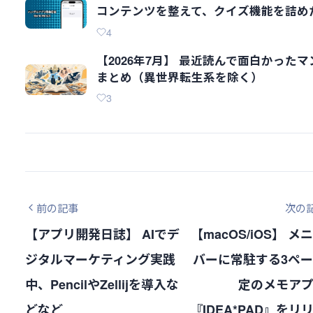
コンテンツを整えて、クイズ機能を詰め
4
【2026年7月】 最近読んで面白かったマ
まとめ（異世界転生系を除く）
3
前の記事
次の
【アプリ開発日誌】 AIでデ
【macOS/iOS】 メ
ジタルマーケティング実践
バーに常駐する3ペ
中、PencilやZellijを導入な
定のメモア
どなど
『IDEA*PAD』をリ