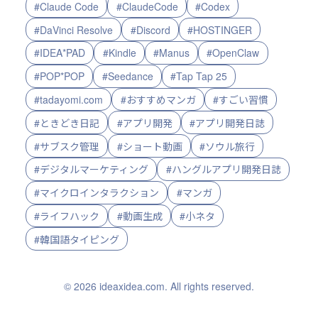
#Claude Code
#ClaudeCode
#Codex
#DaVinci Resolve
#Discord
#HOSTINGER
#IDEA*PAD
#Kindle
#Manus
#OpenClaw
#POP*POP
#Seedance
#Tap Tap 25
#tadayomi.com
#おすすめマンガ
#すごい習慣
#ときどき日記
#アプリ開発
#アプリ開発日誌
#サブスク管理
#ショート動画
#ソウル旅行
#デジタルマーケティング
#ハングルアプリ開発日誌
#マイクロインタラクション
#マンガ
#ライフハック
#動画生成
#小ネタ
#韓国語タイピング
© 2026 ideaxidea.com. All rights reserved.