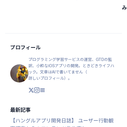
み
プロフィール
プログラミング学習サービスの運営、GTDの監
訳、小粋なiOSアプリの開発。ときどきライフハ
ック。文章はAIで書いてません（
詳しいプロフィール
）。
X
Instagram
アプリ・ツール
最新記事
【ハングルアプリ開発日誌】 ユーザー行動観