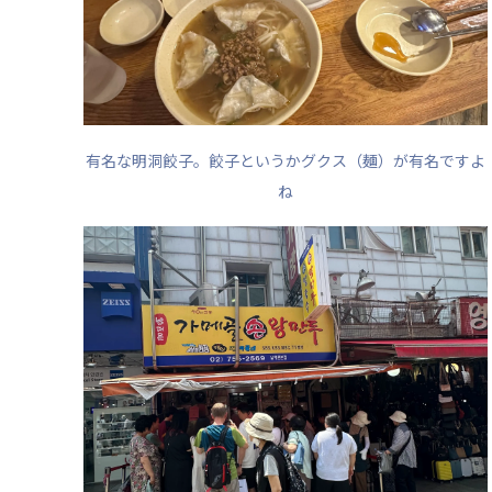
有名な明洞餃子。餃子というかグクス（麺）が有名ですよ
ね