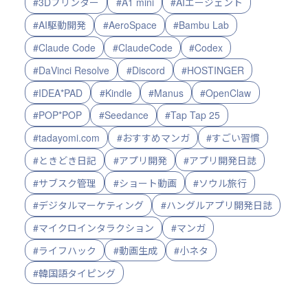
#3Dプリンター
#A1 mini
#AIエージェント
#AI駆動開発
#AeroSpace
#Bambu Lab
#Claude Code
#ClaudeCode
#Codex
#DaVinci Resolve
#Discord
#HOSTINGER
#IDEA*PAD
#Kindle
#Manus
#OpenClaw
#POP*POP
#Seedance
#Tap Tap 25
#tadayomi.com
#おすすめマンガ
#すごい習慣
#ときどき日記
#アプリ開発
#アプリ開発日誌
#サブスク管理
#ショート動画
#ソウル旅行
#デジタルマーケティング
#ハングルアプリ開発日誌
#マイクロインタラクション
#マンガ
#ライフハック
#動画生成
#小ネタ
#韓国語タイピング