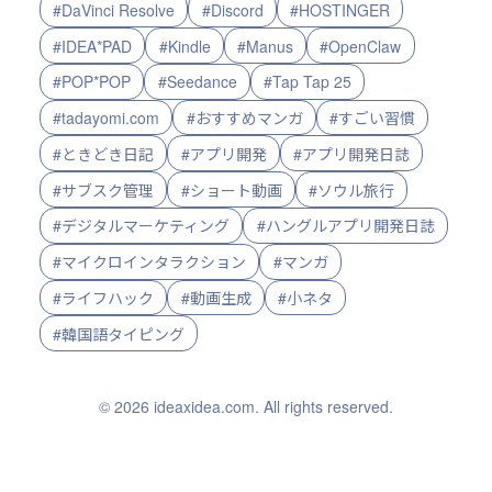
#DaVinci Resolve
#Discord
#HOSTINGER
#IDEA*PAD
#Kindle
#Manus
#OpenClaw
#POP*POP
#Seedance
#Tap Tap 25
#tadayomi.com
#おすすめマンガ
#すごい習慣
#ときどき日記
#アプリ開発
#アプリ開発日誌
#サブスク管理
#ショート動画
#ソウル旅行
#デジタルマーケティング
#ハングルアプリ開発日誌
#マイクロインタラクション
#マンガ
#ライフハック
#動画生成
#小ネタ
#韓国語タイピング
© 2026 ideaxidea.com. All rights reserved.