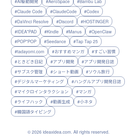
#AI駆動開発
#AeroSpace
#Bambu Lab
#Claude Code
#ClaudeCode
#Codex
#DaVinci Resolve
#Discord
#HOSTINGER
#IDEA*PAD
#Kindle
#Manus
#OpenClaw
#POP*POP
#Seedance
#Tap Tap 25
#tadayomi.com
#おすすめマンガ
#すごい習慣
#ときどき日記
#アプリ開発
#アプリ開発日誌
#サブスク管理
#ショート動画
#ソウル旅行
#デジタルマーケティング
#ハングルアプリ開発日誌
#マイクロインタラクション
#マンガ
#ライフハック
#動画生成
#小ネタ
#韓国語タイピング
© 2026 ideaxidea.com. All rights reserved.